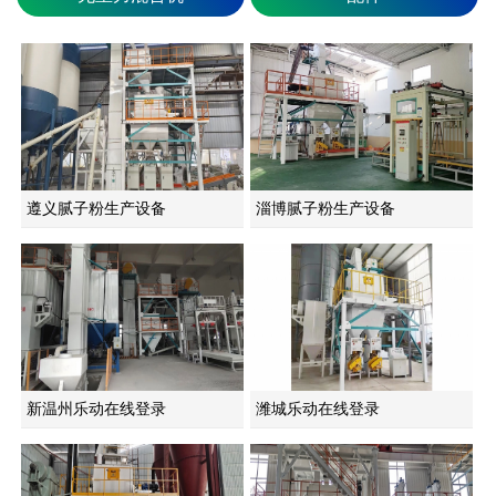
遵义腻子粉生产设备
淄博腻子粉生产设备
新温州乐动在线登录
潍城乐动在线登录