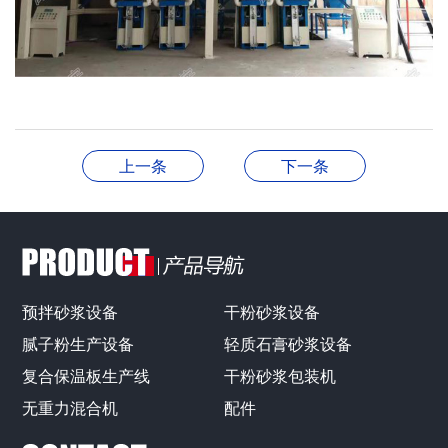
上一条
下一条
预拌砂浆设备
干粉砂浆设备
腻子粉生产设备
轻质石膏砂浆设备
复合保温板生产线
干粉砂浆包装机
无重力混合机
配件