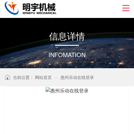
信
息
详
情
INFOMATION
当前位置：
网站首页
-
惠州乐动在线登录