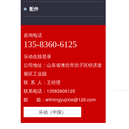
配件
咨询电话
135-8360-6125
乐动在线登录
公司地址：山东省潍坊市坊子区经济发
展区工业园
联 系 人：王经理
联系电话：13583606125
邮 箱：wfmingyujixie@126.com
乐动（中国）