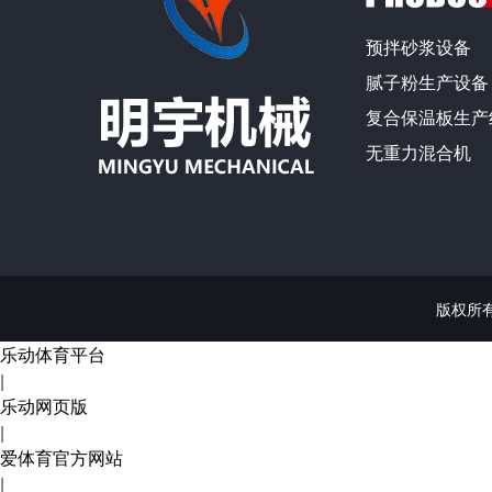
预拌砂浆设备
腻子粉生产设备
复合保温板生产
无重力混合机
版权所
乐动体育平台
|
乐动网页版
|
爱体育官方网站
|