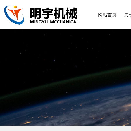
网站首页
关