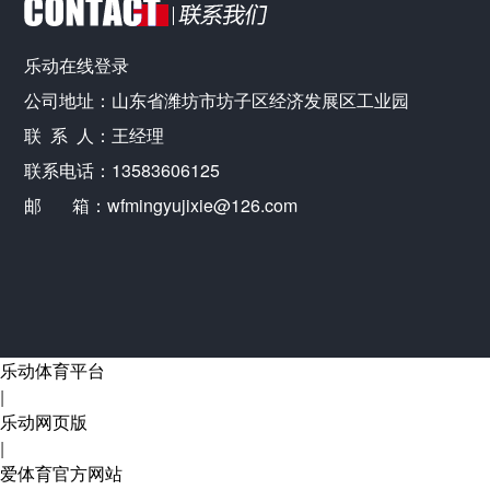
乐动在线登录
公司地址：山东省潍坊市坊子区经济发展区工业园
联 系 人：王经理
联系电话：13583606125
邮 箱：wfmingyujixie@126.com
乐动体育平台
|
乐动网页版
|
爱体育官方网站