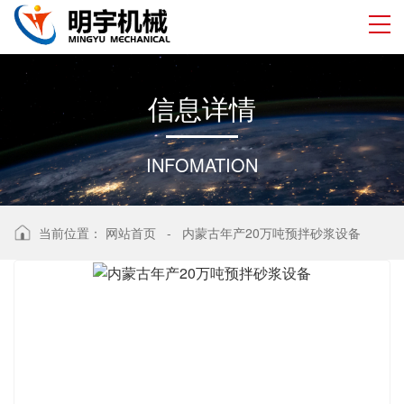
信
息
详
情
INFOMATION
当前位置：
网站首页
-
内蒙古年产20万吨预拌砂浆设备