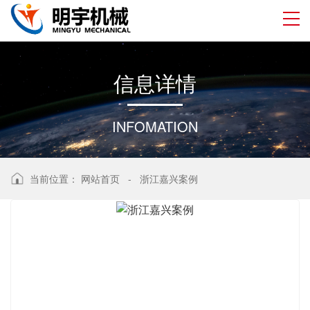
信
息
详
情
INFOMATION
当前位置：
网站首页
-
浙江嘉兴案例