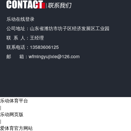
乐动在线登录
公司地址：山东省潍坊市坊子区经济发展区工业园
联 系 人：王经理
联系电话：13583606125
邮 箱：wfmingyujixie@126.com
乐动体育平台
|
乐动网页版
|
爱体育官方网站